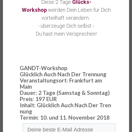
Diese 2 Tage
Glücks-
Workshop
werden Dein Leben für Dich
vorteilhaft verändern.
- überzeuge Dich selbst -
Du hast mein Versprechen!
GANDT
-Workshop
G
lücklich
A
uch
N
ach
D
er
T
rennung
Veranstaltungsort: Frankfurt am
Main
Dauer: 2 Tage (Samstag & Sonntag)
Preis: 197 EUR
Inhalt:
G
lücklich
A
uch
N
ach
D
er
T
ren
nung
Termin: 10. und 11. November 2018