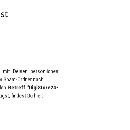
Ist
 mit Deinen persönlichen
em Spam-Ordner nach.
 den
Betreff
"DigiStore24-
gst, findest Du hier: