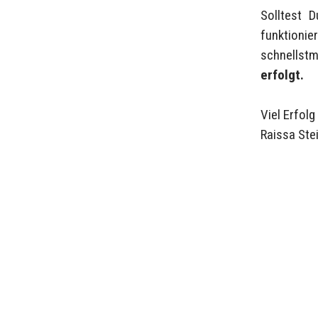
Solltest 
funktionie
schnellst
erfolgt.
Viel Erfol
Raissa Ste