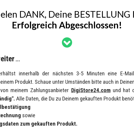
Ielen
DANK, D
Eine
BESTELLUNG
Erfolgreich Abgeschlossen!
eiter
...
hältst innerhalb der nächsten 3-5 Minuten eine E-Mail
einem Produkt. Schaue unter Umständen bitte auch in Dein
 von meinem Zahlungsanbieter
DigiStore24.com
und hat
ändig".
Alle Daten, die Du
zu Deinem gekauften Produkt
benöti
llbestätigung
 Rechnung
sowie
gsdaten zum gekauften Produkt.