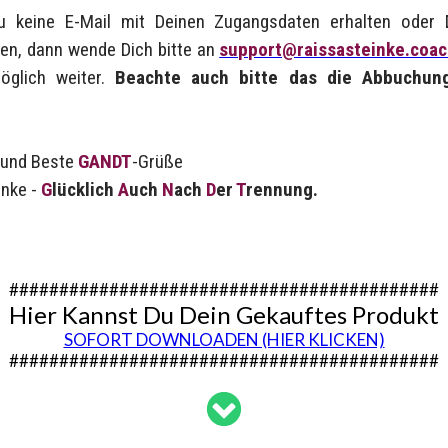
Du keine E-Mail mit Deinen Zugangsdaten erhalten oder 
ren, dann wende Dich bitte an
support@raissasteinke.coa
möglich weiter.
Beachte auch bitte das die Abbuchu
g und Beste
GANDT
-Grüße
inke -
G
lücklich
A
uch
N
ach
D
er
T
rennung.
###########################################
Hier Kannst Du Dein Gekauftes Produkt
SOFORT DOWNLOADEN (HIER KLICKEN)
###########################################