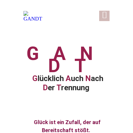
GAN
D
T
G
lücklich
A
uch
N
ach
D
er
T
rennung
Glück ist ein Zufall, der auf
Bereitschaft stößt.