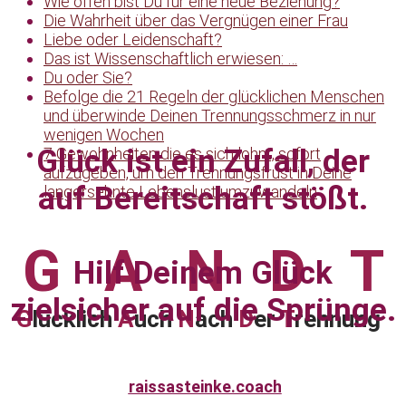
Wie offen bist Du für eine neue Beziehung?
Die Wahrheit über das Vergnügen einer Frau
Liebe oder Leidenschaft?
Das ist Wissenschaftlich erwiesen: …
Du oder Sie?
Befolge die 21 Regeln der glücklichen Menschen
und überwinde Deinen Trennungsschmerz in nur
wenigen Wochen
Glück ist ein Zufall, der
7 Gewohnheiten die es sich lohnt, sofort
aufzugeben, um den Trennungsfrust in Deine
auf Bereitschaft stößt.
langersehnte Lebenslust umzuwandeln
GAND
T
Hilf Deinem Glück
zielsicher auf die Sprünge.
G
lücklich
A
uch
N
ach
D
er
T
rennung
-
raissasteinke.coach